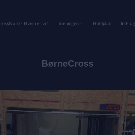
rossNord - Hvem er vi?
Træningen
Holdplan
Ind- o
BørneCross